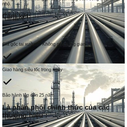
nhỏ.
Cam kết:
Giá gốc tại xưởng - Không qua trung gian
Giao hàng siêu tốc trong ngày
Bảo hành lên đến 25 năm
Là phân phối chính thức của các
thương hiệu :