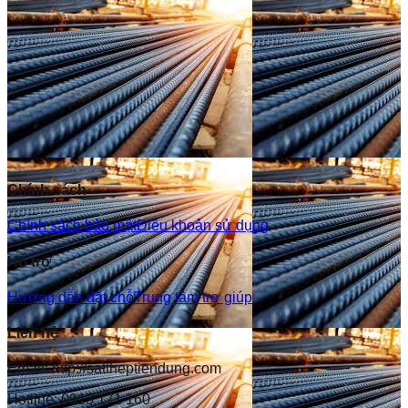
Chính sách
Chính sách bảo mật
Điều khoản sử dụng
Hỗ trợ
Hướng dẫn đặt chỗ
Trung tâm trợ giúp
Liên hệ
Email: http://sattheptiendung.com
Hotline: 0913 171 160