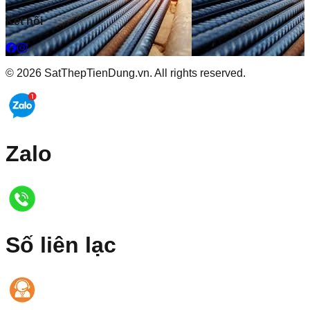
Kết nối
©
2026
SatThepTienDung.vn. All rights reserved.
Zalo
Số liên lạc