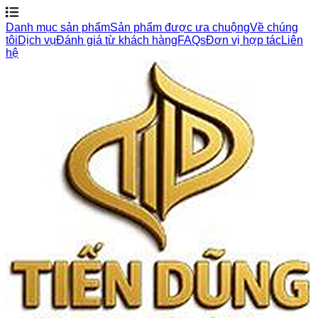
Danh mục sản phẩm
Sản phẩm được ưa chuộng
Về chúng
tôi
Dịch vụ
Đánh giá từ khách hàng
FAQs
Đơn vị hợp tác
Liên
hệ