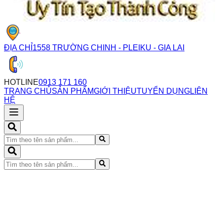
ĐỊA CHỈ
1558 TRƯỜNG CHINH - PLEIKU - GIA LAI
HOTLINE
0913 171 160
TRANG CHỦ
SẢN PHẨM
GIỚI THIỆU
TUYỂN DỤNG
LIÊN
HỆ